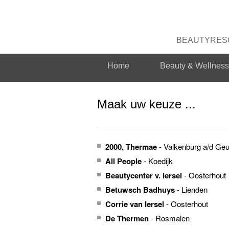
BEAUTYRESO
Home
Beauty & Wellness 
Maak uw keuze ...
2000, Thermae
- Valkenburg a/d Geu
All People
- Koedijk
Beautycenter v. Iersel
- Oosterhout
Betuwsch Badhuys
- Lienden
Corrie van Iersel
- Oosterhout
De Thermen
- Rosmalen