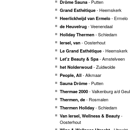
Drôme Sauna
- Putten
Grand Esthétique
- Heemskerk
Heerlickheijd van Ermelo
- Ermelo
de Heuvelrug
- Veenendaal
Holiday Thermen
- Schiedam
Iersel, van
- Oosterhout
Le Grand Esthétique
- Heemskerk
Let'z Beauty & Spa
- Amstelveen
het Nolderwoud
- Zuidwolde
People, All
- Alkmaar
Sauna Drôme
- Putten
Thermae 2000
- Valkenburg a/d Geul
Thermen, de
- Rosmalen
Thermen Holiday
- Schiedam
Van Iersel, Wellness & Beauty
-
Oosterhout
- Utrecht