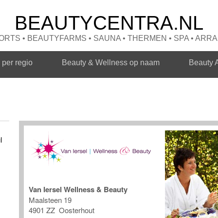
BEAUTYCENTRA.NL
RTS • BEAUTYFARMS • SAUNA • THERMEN • SPA • AR
per regio
Beauty & Wellness op naam
Beauty 
l
Van Iersel Wellness & Beauty
Maalsteen 19
4901 ZZ Oosterhout