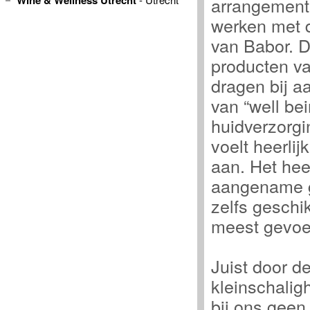
Wine & Wellness Utrecht
arrangement
werken met 
van Babor. D
producten v
dragen bij a
van “well be
huidverzorgi
voelt heerlijk
aan. Het hee
aangename g
zelfs geschi
meest gevoel
Juist door d
kleinschaligh
bij ons geen