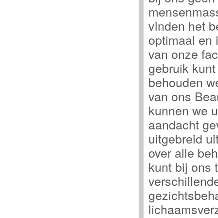
mensenmass
vinden het be
optimaal en i
van onze faci
gebruik kun
behouden we 
van ons Bea
kunnen we u 
aandacht ge
uitgebreid u
over alle be
kunt bij ons 
verschillend
gezichtsbeh
lichaamsver