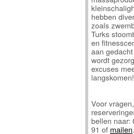
kleinschalig
hebben divers
zoals zwemb
Turks stoomb
en fitnesscen
aan gedacht 
wordt gezor
excuses mee
langskomen
Voor vragen,
reserveringe
bellen naar:
91 of
mailen