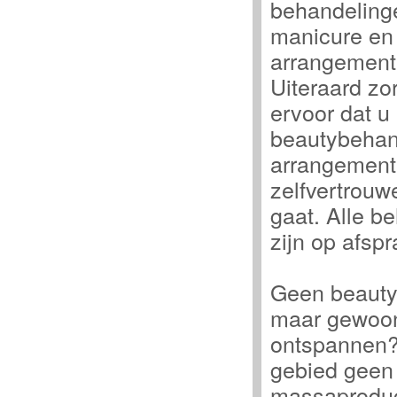
behandelinge
manicure en
arrangement
Uiteraard zo
ervoor dat u
beautybehand
arrangement
zelfvertrouw
gaat. Alle b
zijn op afsp
Geen beauty
maar gewoo
ontspannen?
gebied geen
massaproduc