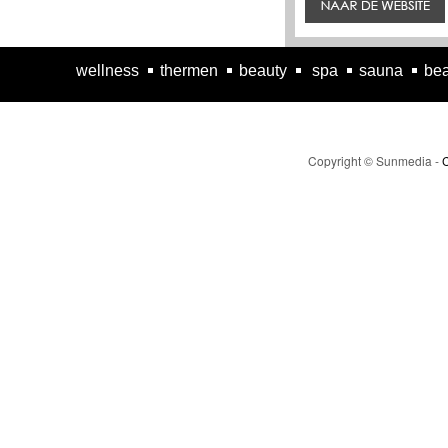
wellness
thermen
beauty
spa
sauna
bea
Copyright © Sunmedia -
C