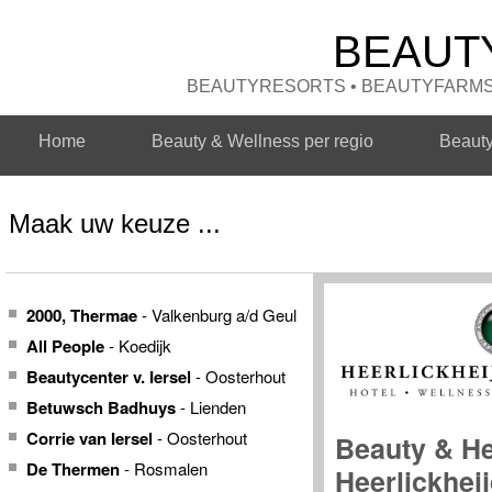
BEAUT
BEAUTYRESORTS • BEAUTYFARMS 
Home
Beauty & Wellness per regio
Beaut
Maak uw keuze ...
2000, Thermae
- Valkenburg a/d Geul
All People
- Koedijk
Beautycenter v. Iersel
- Oosterhout
Betuwsch Badhuys
- Lienden
Corrie van Iersel
- Oosterhout
Beauty & He
De Thermen
- Rosmalen
Heerlickhei