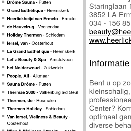
Drôme Sauna
- Putten
Staringlaan 
Grand Esthétique
- Heemskerk
3852 LA Erm
Heerlickheijd van Ermelo
- Ermelo
034 - 156 85
de Heuvelrug
- Veenendaal
beauty@heerl
Holiday Thermen
- Schiedam
www.heerlick
Iersel, van
- Oosterhout
Le Grand Esthétique
- Heemskerk
Let'z Beauty & Spa
- Amstelveen
Informatie
het Nolderwoud
- Zuidwolde
People, All
- Alkmaar
Bent u op z
Sauna Drôme
- Putten
kleinschalig
Thermae 2000
- Valkenburg a/d Geul
professionee
Thermen, de
- Rosmalen
Center? Kom
Thermen Holiday
- Schiedam
optimaal gen
Van Iersel, Wellness & Beauty
-
diverse beh
Oosterhout
- Utrecht