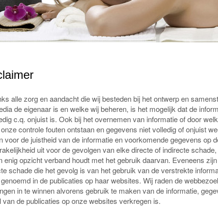
claimer
s alle zorg en aandacht die wij besteden bij het ontwerp en samens
ia de eigenaar is en welke wij beheren, is het mogelijk dat de inform
edig c.q. onjuist is. Ook bij het overnemen van informatie of door w
 onze controle fouten ontstaan en gegevens niet volledig of onjuist
n voor de juistheid van de informatie en voorkomende gegevens op de i
akelijkheid uit voor de gevolgen van elke directe of indirecte schade,
 in enig opzicht verband houdt met het gebruik daarvan. Eveneens zijn w
cte schade die het gevolg is van het gebruik van de verstrekte informa
 genoemd in de publicaties op haar websites. Wij raden de webbezoeke
tingen in te winnen alvorens gebruik te maken van de informatie, gege
 van de publicaties op onze websites verkregen is.