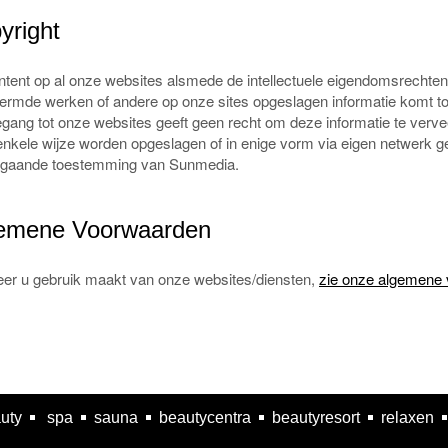
yright
tent op al onze websites alsmede de intellectuele eigendomsrechten
rmde werken of andere op onze sites opgeslagen informatie komt toe 
gang tot onze websites geeft geen recht om deze informatie te verv
nkele wijze worden opgeslagen of in enige vorm via eigen netwerk g
fgaande toestemming van Sunmedia.
emene Voorwaarden
er u gebruik maakt van onze websites/diensten,
zie onze algemene
uty
spa
sauna
beautycentra
beautyresort
relaxen