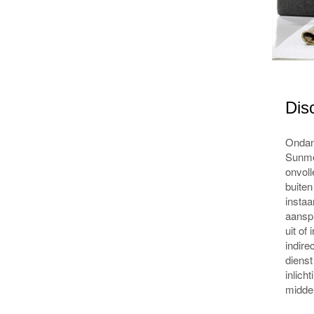
Dis
Ondank
Sunmed
onvoll
buiten
instaa
aanspr
uit of
indire
dienst
inlich
middel