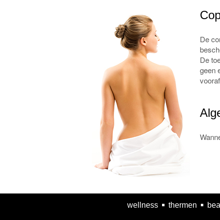
Cop
De con
besche
De toe
geen e
voora
Alg
Wanne
wellness
thermen
bea