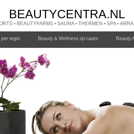
BEAUTYCENTRA.NL
RTS • BEAUTYFARMS • SAUNA • THERMEN • SPA • AR
per regio
Beauty & Wellness op naam
Beauty 