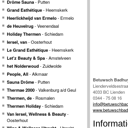
Drôme Sauna
- Putten
Grand Esthétique
- Heemskerk
Heerlickheijd van Ermelo
- Ermelo
de Heuvelrug
- Veenendaal
Holiday Thermen
- Schiedam
Iersel, van
- Oosterhout
Le Grand Esthétique
- Heemskerk
Let'z Beauty & Spa
- Amstelveen
het Nolderwoud
- Zuidwolde
People, All
- Alkmaar
Betuwsch Badhu
Sauna Drôme
- Putten
Lienderveldsestraa
Thermae 2000
- Valkenburg a/d Geul
4033 BC Lienden
Thermen, de
- Rosmalen
0344 - 75 08 16
info@betuwschbad
Thermen Holiday
- Schiedam
www.betuwschbad
Van Iersel, Wellness & Beauty
-
Oosterhout
Informat
- Utrecht