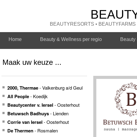
BEAUT
BEAUTYRESORTS • BEAUTYFARMS •
Home
Beauty & Wellness per regio
Beauty
Maak uw keuze ...
2000, Thermae
- Valkenburg a/d Geul
All People
- Koedijk
Beautycenter v. Iersel
- Oosterhout
Betuwsch Badhuys
- Lienden
Corrie van Iersel
- Oosterhout
De Thermen
- Rosmalen