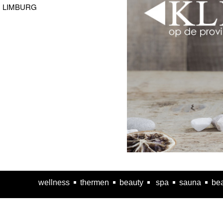
LIMBURG
wellness
thermen
beauty
spa
sauna
bea