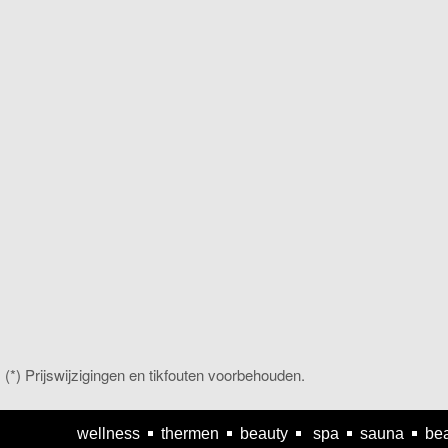
(*) Prijswijzigingen en tikfouten voorbehouden.
wellness
thermen
beauty
spa
sauna
bea